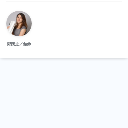
鄭閔之／蝕鈴