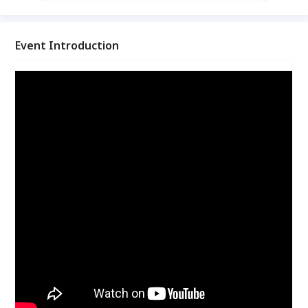
才能都閃閃發光。 如果你對自由工作者、接案或者寫
作感興趣！或者你正打算透過自己的專業能力打造個人
品牌的話
Event Introduction