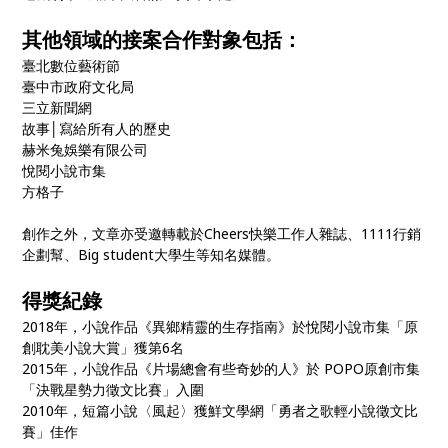
其他領域的接案合作對象包括：
臺北數位藝術節
臺中市政府文化局
三立新聞網
故事│寫給所有人的歷史
赫米兔娛樂有限公司
悅閱小說市集
方格子
創作之外，文章亦受邀轉載於Cheers快樂工作人雜誌、1111行銷
企劃幫、Big student大學生等知名媒體。
得獎紀錄
2018年，小說作品《異鄉精靈的生存指南》於悅閱小說市集「原
創耽美小說大賞」獲第6名
2015年，小說作品《片場總會有些奇妙的人》於 POPO原創市集
「決戰星勢力徵文比賽」入圍
2010年，短篇小說〈風起〉獲鮮文學網「勇者之歌輕小說徵文比
賽」佳作